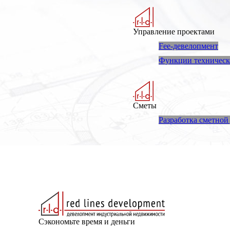
Управление проектами
Fee-девелопмент
Функции техническо
Сметы
Разработка сметной
Сэкономьте время и деньги