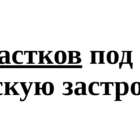
астков
под
кую застр