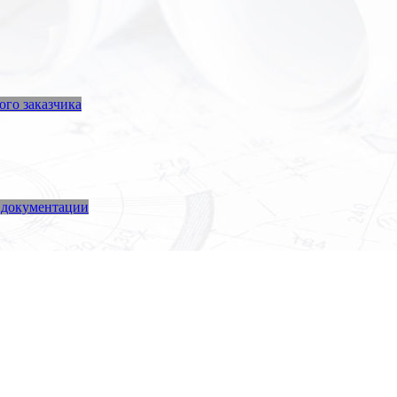
го заказчика
 документации