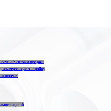
ости объектов и продажа
д коммерческую застройку
ии проекта
ование зданий