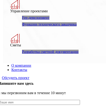
Управление проектами
Fee-девелопмент
Функции технического заказчика
Сметы
Разработка сметной документации
О компании
Контакты
Обсудить проект
Напишите нам здесь
и мы перезвоним вам в течение 10 минут