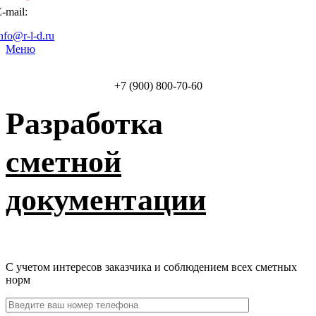
-mail:
nfo@r-l-d.ru
Меню
+7 (900) 800-70-60
Разработка
сметной
документации
С учетом интересов заказчика и соблюдением всех сметных
норм