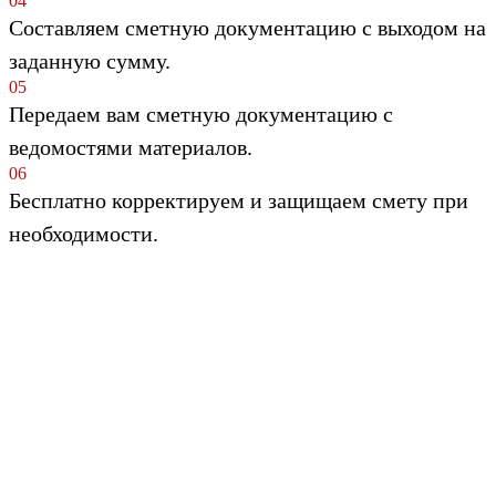
04
Составляем сметную документацию с выходом на
заданную сумму.
05
Передаем вам сметную документацию с
ведомостями материалов.
06
Бесплатно корректируем и защищаем смету при
необходимости.
Остались вопросы?
ОБСУДИТЕ СО СПЕЦИАЛИСТОМ
Обсудить проект
Напишите нам здесь
и мы перезвоним вам в течение 10 минут