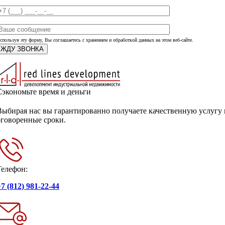
спользуя эту форму, Вы соглашаетесь с хранением и обработкой данных на этом веб-сайте.
Сэкономьте время и деньги
Выбирая нас вы гарантированно получаете качественную услугу 
оговоренные сроки.
Телефон:
7 (812) 981-22-44